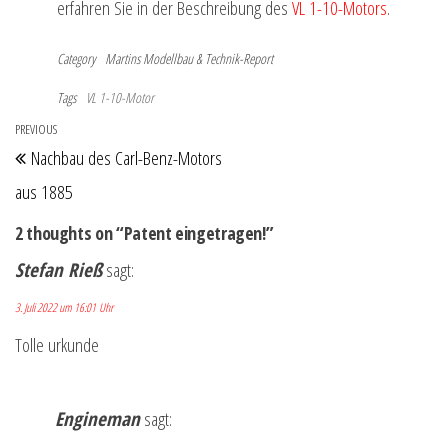
erfahren Sie in der Beschreibung des
VL 1-10-Motors
.
Category
Martins Modellbau & Technik-Report
Tags
VL 1-10-Motor
Beitragsnavigation
PREVIOUS
Previous
Nachbau des Carl-Benz-Motors
Post
aus 1885
2 thoughts on “Patent eingetragen!”
Stefan Rieß
sagt:
3. Juli 2022 um 16:01 Uhr
Tolle urkunde
Engineman
sagt: