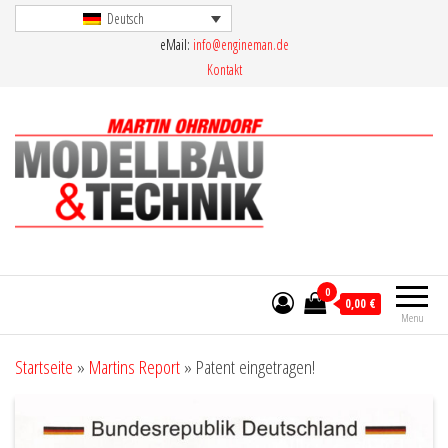
Skip
Deutsch
eMail:
info@engineman.de
to
Kontakt
the
content
Martin Ohrndorf Modellbau & Technik
0
0,00 €
Menu
Startseite
»
Martins Report
»
Patent eingetragen!