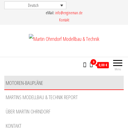
Skip
Deutsch
eMail:
info@engineman.de
to
Kontakt
the
content
Martin Ohrndorf Modellbau & Technik
0
0,00 €
Menu
MOTOREN-BAUPLÄNE
MARTINS MODELLBAU & TECHNIK REPORT
ÜBER MARTIN OHRNDORF
KONTAKT