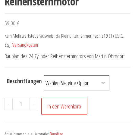
Reihensternmotor
59,00
€
Kein Mehrwertsteuerausweis, da Kleinunternehmer nach §19 (1) UStG.
Zzgl.
Versandkosten
Bauplan des 24 Zylinder Reihensternmotors von Martin Ohrndorf.
Beschriftungen
Bauplan:
-
+
In den Warenkorb
24
Zylinder
Reihensternmotor
Artikelnummer:
n. a.
Kategorie:
Baupläne