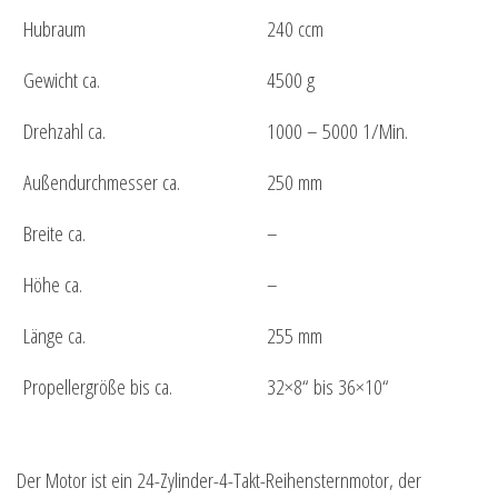
Hubraum
240 ccm
Gewicht ca.
4500 g
Drehzahl ca.
1000 – 5000 1/Min.
Außendurchmesser ca.
250 mm
Breite ca.
–
Höhe ca.
–
Länge ca.
255 mm
Propellergröße bis ca.
32×8“ bis 36×10“
Der Motor ist ein 24-Zylinder-4-Takt-Reihensternmotor, der