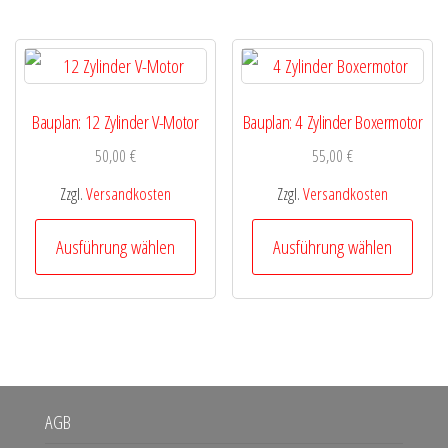
mehr
auf.
Varia
Die
auf.
Optionen
Die
Bauplan: 12 Zylinder V-Motor
Bauplan: 4 Zylinder Boxermotor
können
Optio
50,00
€
55,00
€
auf
könn
Zzgl.
Versandkosten
Zzgl.
Versandkosten
der
auf
Dieses
Diese
Produktseite
Ausführung wählen
Ausführung wählen
der
Produkt
Produ
gewählt
Produ
weist
weist
werden
gewäh
mehrere
mehr
werd
Varianten
Varia
auf.
auf.
AGB
Die
Die