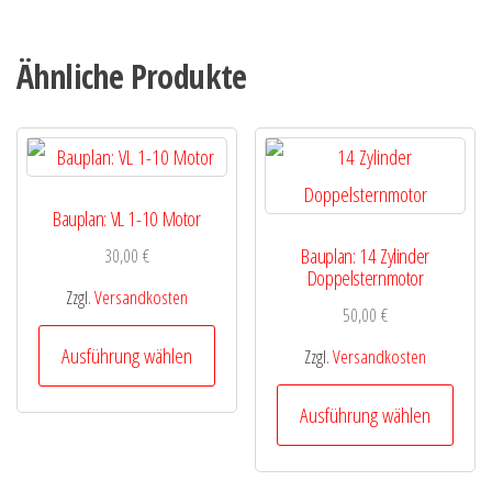
mehrere
Varianten
Ähnliche Produkte
auf.
Die
Optionen
können
Bauplan: VL 1-10 Motor
auf
Bauplan: 14 Zylinder
30,00
€
der
Doppelsternmotor
Zzgl.
Versandkosten
Produktseite
50,00
€
Dieses
gewählt
Ausführung wählen
Zzgl.
Versandkosten
Produkt
werden
Diese
weist
Ausführung wählen
Produ
mehrere
weist
Varianten