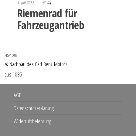
1. Juli 2017
Off
Riemenrad für
Fahrzeugantrieb
Beitragsnavigation
PREVIOUS
Previous
Nachbau des Carl-Benz-Motors
Post
aus 1885
AGB
Datenschutzerklärung
Widerrufsbelehrung