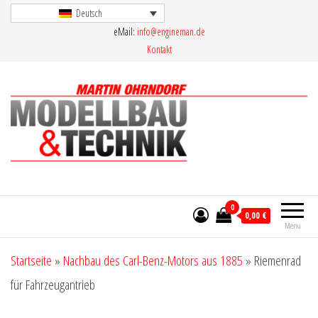
Skip
Deutsch
eMail:
info@engineman.de
to
Kontakt
the
content
Martin Ohrndorf Modellbau & Technik
0
0,00 €
Menu
Startseite
»
Nachbau des Carl-Benz-Motors aus 1885
»
Riemenrad
für Fahrzeugantrieb