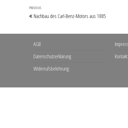
Beitragsnavigation
PREVIOUS
Previous
Nachbau des Carl-Benz-Motors aus 1885
Post
AGB
Impres
Datenschutzerklärung
Kontakt
Widerrufsbelehrung