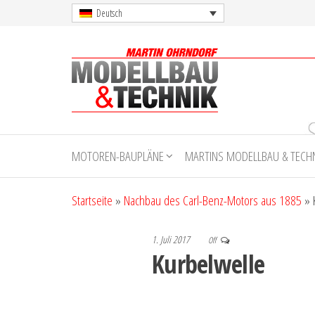
Skip
Deutsch
to
the
content
Martin
Ohrndorf
MOTOREN-BAUPLÄNE
MARTINS MODELLBAU & TECH
Modellbau
& Technik
Startseite
»
Nachbau des Carl-Benz-Motors aus 1885
»
1. Juli 2017
Off
Kurbelwelle