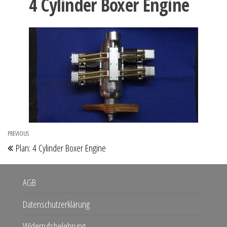
4 Cylinder Boxer Engine
Beitragsnavigation
PREVIOUS
Previous
Plan: 4 Cylinder Boxer Engine
Post
AGB
Datenschutzerklärung
Widerrufsbelehrung