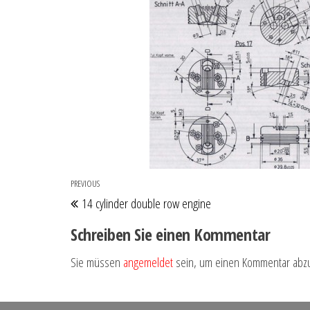
Beitragsnavigation
PREVIOUS
Previous
14 cylinder double row engine
Post
Schreiben Sie einen Kommentar
Sie müssen
angemeldet
sein, um einen Kommentar abz