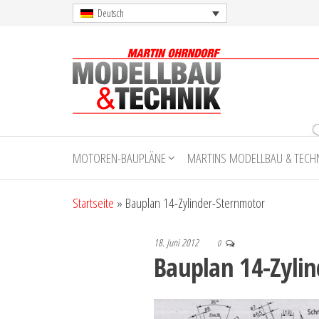
Skip
Deutsch
to
the
content
Martin
Ohrndorf
MOTOREN-BAUPLÄNE
MARTINS MODELLBAU & TECH
Modellbau
& Technik
Startseite
»
Bauplan 14-Zylinder-Sternmotor
18. Juni 2012
0
Bauplan 14-Zyli