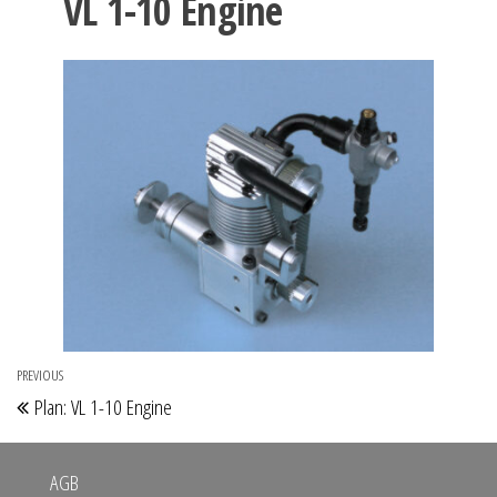
VL 1-10 Engine
Beitragsnavigation
PREVIOUS
Previous
Plan: VL 1-10 Engine
Post
AGB