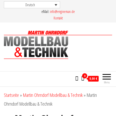
Skip
Deutsch
eMail:
info@engineman.de
to
Kontakt
the
content
Martin Ohrndorf Modellbau & Technik
0
0,00 €
Menu
Startseite
»
Martin Ohrndorf Modellbau & Technik
»
Martin
Ohrndorf Modellbau & Technik