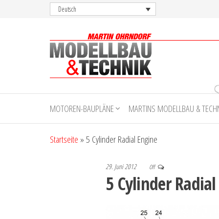
Skip
Deutsch
to
the
content
Martin
Ohrndorf
MOTOREN-BAUPLÄNE
MARTINS MODELLBAU & TECH
Modellbau
& Technik
Startseite
»
5 Cylinder Radial Engine
29. Juni 2012
Off
5 Cylinder Radial