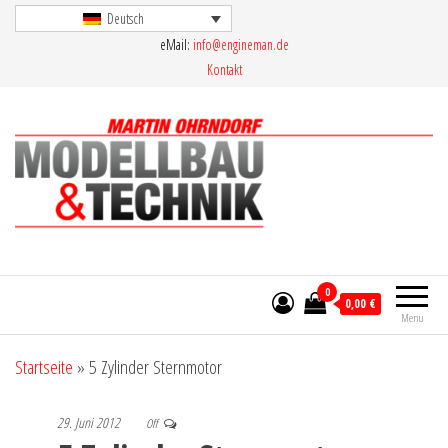
Skip
Deutsch
eMail:
info@engineman.de
to
Kontakt
the
content
Martin Ohrndorf Modellbau & Technik
0
0,00 €
Menu
Startseite
»
5 Zylinder Sternmotor
29. Juni 2012
Off