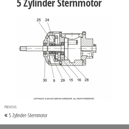
5 Zylinder Sternmotor
Beitragsnavigation
PREVIOUS
Previous
5 Zylinder-Sternmotor
Post