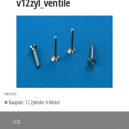
v12zyl_ventile
Beitragsnavigation
PREVIOUS
Previous
Bauplan: 12 Zylinder V-Motor
Post
AGB