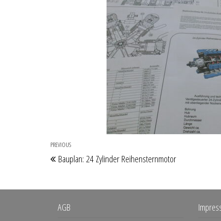
Beitragsnavigation
PREVIOUS
Previous
Bauplan: 24 Zylinder Reihensternmotor
Post
AGB
Impres