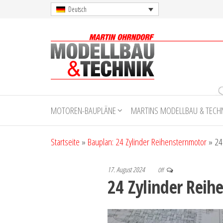
Skip
Deutsch
to
the
content
Martin
Ohrndorf
MOTOREN-BAUPLÄNE
MARTINS MODELLBAU & TECH
Modellbau
& Technik
Startseite
»
Bauplan: 24 Zylinder Reihensternmotor
»
24
17. August 2024
Off
24 Zylinder Rei