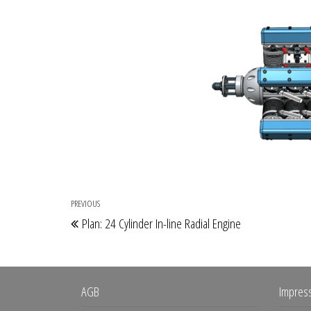
Beitragsnavigation
PREVIOUS
Previous
Plan: 24 Cylinder In-line Radial Engine
Post
AGB
Impres