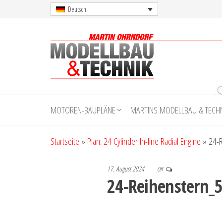
Skip
Deutsch
to
the
content
Martin
Ohrndorf
MOTOREN-BAUPLÄNE
MARTINS MODELLBAU & TECH
Modellbau
& Technik
Startseite
»
Plan: 24 Cylinder In-line Radial Engine
»
24-
17. August 2024
Off
24-Reihenstern_