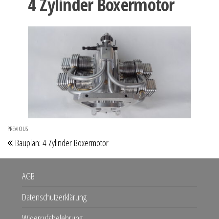
4 Zylinder Boxermotor
Beitragsnavigation
PREVIOUS
Previous
Bauplan: 4 Zylinder Boxermotor
Post
AGB
Datenschutzerklärung
Widerrufsbelehrung