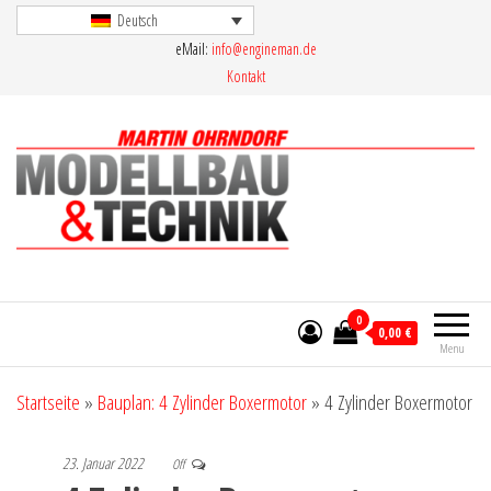
Skip
Deutsch
eMail:
info@engineman.de
to
Kontakt
the
content
Martin Ohrndorf Modellbau & Technik
0
0,00 €
Menu
Startseite
»
Bauplan: 4 Zylinder Boxermotor
»
4 Zylinder Boxermotor
23. Januar 2022
Off