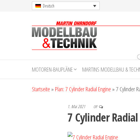
Skip
Deutsch
to
the
content
Martin
Ohrndorf
MOTOREN-BAUPLÄNE
MARTINS MODELLBAU & TECH
Modellbau
& Technik
Startseite
»
Plan: 7 Cylinder Radial Engine
»
7 Cylinder R
1. Mai 2021
Off
7 Cylinder Radial