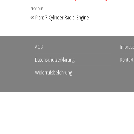
Beitragsnavigation
PREVIOUS
Previous
Plan: 7 Cylinder Radial Engine
Post
AGB
Impres
Datenschutzerklärung
Kontakt
Widerrufsbelehrung