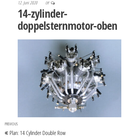
12. Juni 2020
Off
14-zylinder-
doppelsternmotor-oben
Beitragsnavigation
PREVIOUS
Previous
Plan: 14 Cylinder Double Row
Post