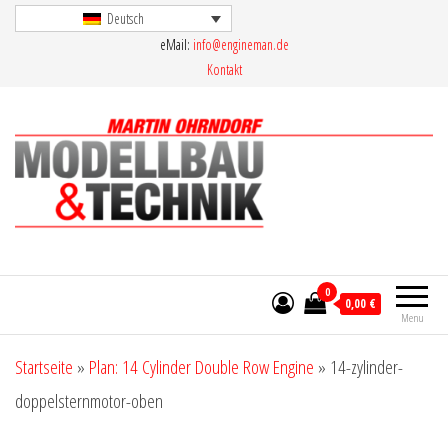
Skip
Deutsch
eMail:
info@engineman.de
to
Kontakt
the
content
Martin Ohrndorf Modellbau & Technik
0
0,00 €
Menu
Startseite
»
Plan: 14 Cylinder Double Row Engine
»
14-zylinder-
doppelsternmotor-oben