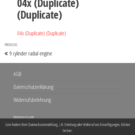
04x (Duplicate)
(Duplicate)
04x (Duplicate) (Duplicate)
Beitragsnavigation
PREVIOUS
Previous
9 cylinder radial engine
Post
AGB
Datenschutzerklärung
Widerrufsbelehrung
Impressum
Zum Ändern Ihrer Datenschutzeinstellung, z.B. Erteilung oder Widerruf von Einwilligungen, klicken
Kontakt
Sie hier: