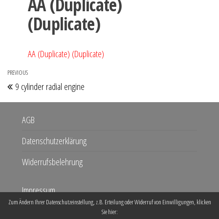
AA (Duplicate)
(Duplicate)
AA (Duplicate) (Duplicate)
Beitragsnavigation
PREVIOUS
Previous
9 cylinder radial engine
Post
AGB
Datenschutzerklärung
Widerrufsbelehrung
Impressum
Zum Ändern Ihrer Datenschutzeinstellung, z.B. Erteilung oder Widerruf von Einwilligungen, klicken
Kontakt
Sie hier: