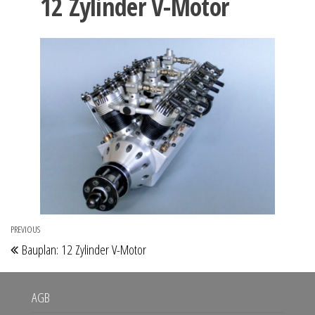
12 Zylinder V-Motor
Beitragsnavigation
PREVIOUS
Previous
Bauplan: 12 Zylinder V-Motor
Post
AGB