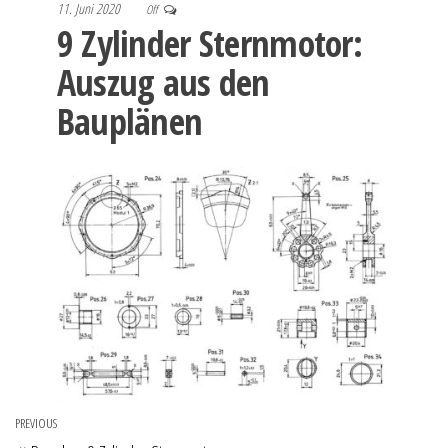
11. Juni 2020
Off
9 Zylinder Sternmotor:
Auszug aus den
Bauplänen
Beitragsnavigation
PREVIOUS
Previous