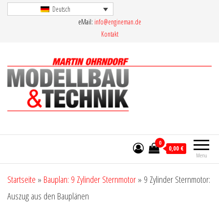
Skip
Deutsch
eMail:
info@engineman.de
to
Kontakt
the
content
Martin Ohrndorf Modellbau & Technik
0
0,00 €
Menu
Startseite
»
Bauplan: 9 Zylinder Sternmotor
»
9 Zylinder Sternmotor:
Auszug aus den Bauplänen