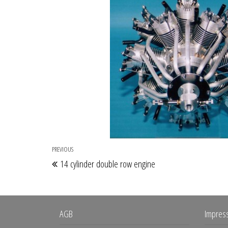
Beitragsnavigation
PREVIOUS
Previous
14 cylinder double row engine
Post
AGB
Impres